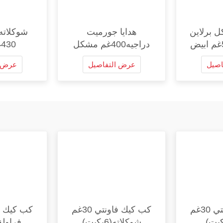
 برلاين
هدايا جورميت
دراجيه400غم مشكل
430غم احمر
اصيل
عرض التفاصيل
عرض ا
كب كيك فاونتي 30غم
كب كيك فاونتي 30غم
شوكلاته(6بكيت)
فراولة (6بك