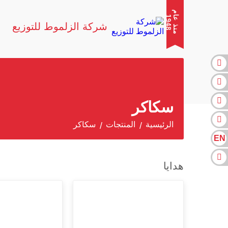
م
ن
ذ
ع
م
9
4
ا
1
8
شركة الزلموط للتوزيع
سكاكر
الرئيسية
المنتجات
سكاكر
EN
هدايا