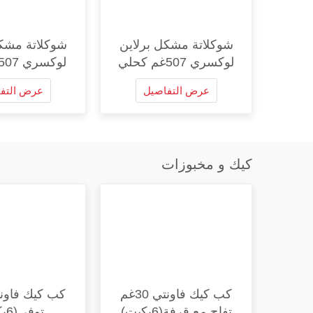
شوكلاتة مشكل برلاين
شوكلاتة مشكل
لوكسري 507غم كحلي
لوكسري 507غم ابيض
عرض التفاصيل
عرض التف
كيك و مخبوزات
كب كيك فاونتي 30غم
تفاح مع قرفة(6بكيت)
توفي(6بكيت)