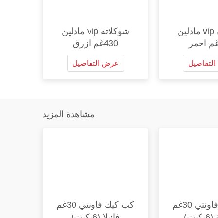
شوكلاته vip مادلين
شوكلاته vip مادلين
430غم ازرق
لتفاصيل
عرض التفاصيل
مشاهدة المزيد
كب كيك فاونتي 30غم
كب كيك فاونتي 30غم
يت)
فانيلا (6بكيت)