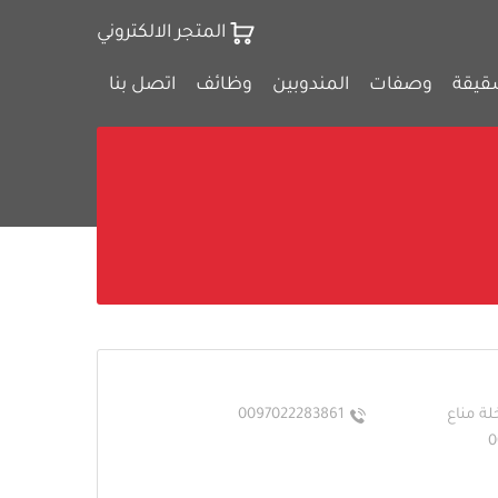
المتجر الالكتروني
قيقة
وصفات
المندوبين
وظائف
اتصل بنا
لة مناع
0097022283861
0