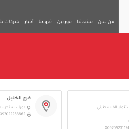
من نحن
منتجاتنا
موردين
فروعنا
أخبار
شركات ش
فرع الخليل
ستثمار الفلسطيني
دورا – سنجر - خ
097022283862
00970923117