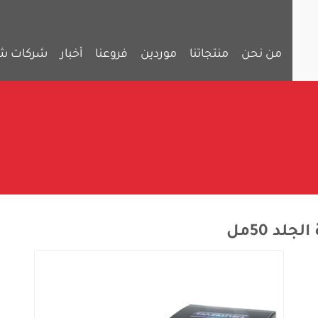
من نحن
منتجاتنا
موردين
فروعنا
أخبار
شركات ش
لد 50مل